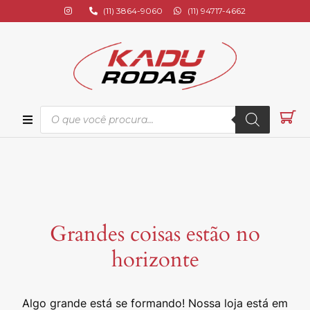
(11) 3864-9060
(11) 94717-4662
ional
s
Grandes coisas estão no
os
horizonte
s
Algo grande está se formando! Nossa loja está em