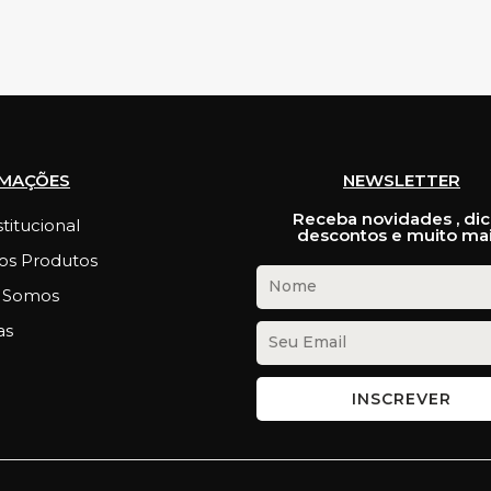
RMAÇÕES
NEWSLETTER
Receba novidades , dic
stitucional
descontos e muito mai
os Produtos
 Somos
as
INSCREVER