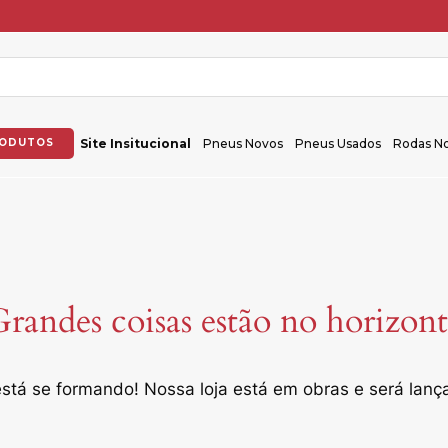
RODUTOS
Site Insitucional
Pneus Novos
Pneus Usados
Rodas N
randes coisas estão no horizon
stá se formando! Nossa loja está em obras e será lan