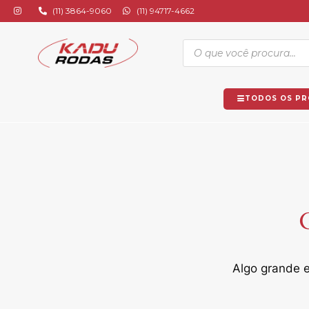
(11) 3864-9060
(11) 94717-4662
TODOS OS P
G
Algo grande e