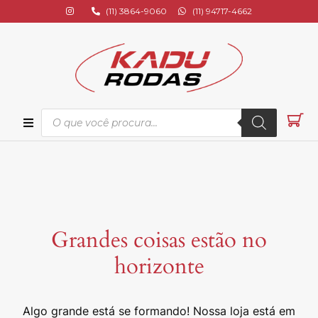
(11) 3864-9060
(11) 94717-4662
ional
s
Grandes coisas estão no
os
horizonte
s
Algo grande está se formando! Nossa loja está em