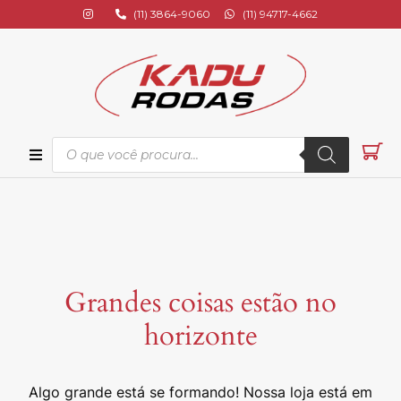
(11) 3864-9060
(11) 94717-4662
ional
s
Grandes coisas estão no
os
horizonte
s
Algo grande está se formando! Nossa loja está em