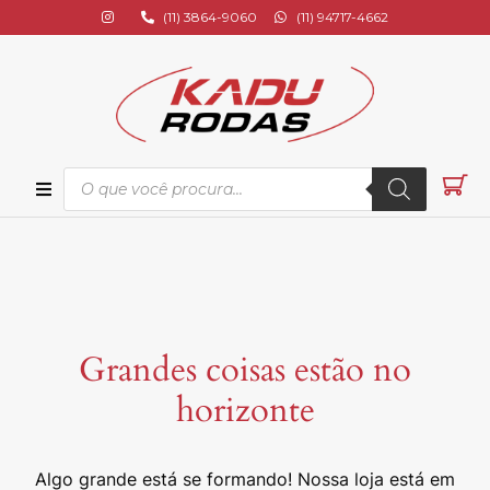
(11) 3864-9060
(11) 94717-4662
ional
s
Grandes coisas estão no
os
horizonte
s
Algo grande está se formando! Nossa loja está em