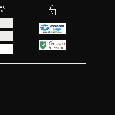
as,
s!
8