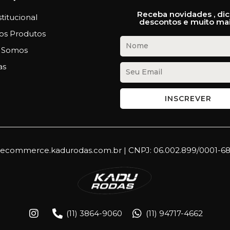
Receba novidades , dic
stitucional
descontos e muito mai
os Produtos
 Somos
as
INSCREVER
ecommerce.kadurodas.com.br | CNPJ: 06.002.899/0001-6
(11) 3864-9060
(11) 94717-4662