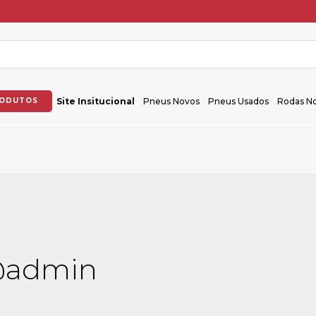
RODUTOS
Site Insitucional
Pneus Novos
Pneus Usados
Rodas N
@admin