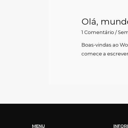
Olá, mund
1 Comentário
/
Sem
Boas-vindas ao Wor
comece a escrever
MENU
INFO