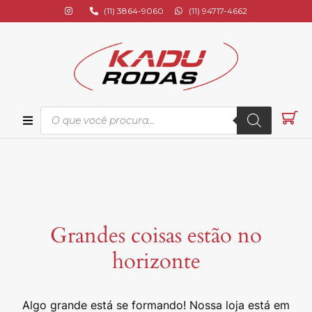
(11) 3864-9060
(11) 94717-4662
ional
s
Grandes coisas estão no
os
horizonte
s
Algo grande está se formando! Nossa loja está em